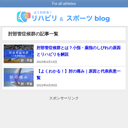
For all athletes
肘部管症候群の記事一覧
肘部管症候群とは？小指・薬指のしびれの原因
とリハビリを解説
肘・手首
2023年4月13日
【よくわかる！】肘の痛み｜原因と代表疾患一
覧
肘・手首
2022年4月30日
スポンサーリンク