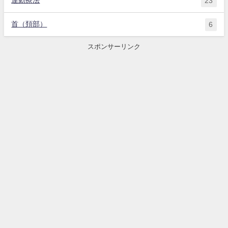
運動療法
23
首（頚部）
6
スポンサーリンク