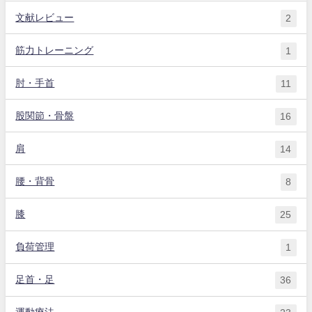
文献レビュー
2
筋力トレーニング
1
肘・手首
11
股関節・骨盤
16
肩
14
腰・背骨
8
膝
25
負荷管理
1
足首・足
36