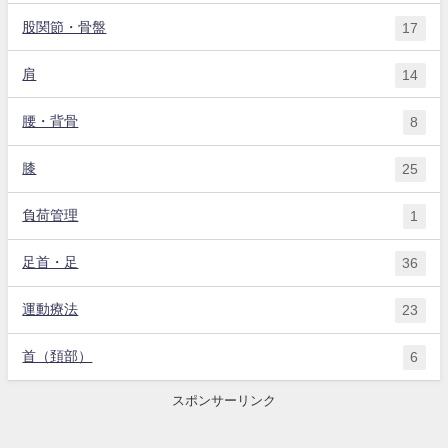
股関節・骨盤
17
肩
14
腰・背骨
8
膝
25
負荷管理
1
足首・足
36
運動療法
23
首（頚部）
6
スポンサーリンク