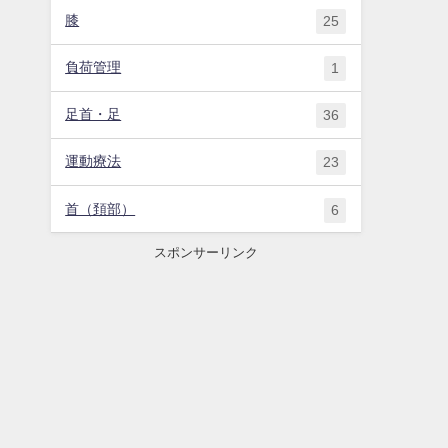
膝
25
負荷管理
1
足首・足
36
運動療法
23
首（頚部）
6
スポンサーリンク