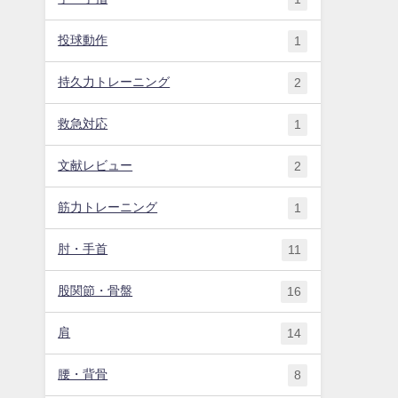
投球動作
1
持久力トレーニング
2
救急対応
1
文献レビュー
2
筋力トレーニング
1
肘・手首
11
股関節・骨盤
16
肩
14
腰・背骨
8