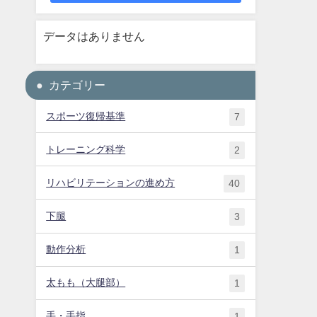
データはありません
カテゴリー
スポーツ復帰基準
7
トレーニング科学
2
リハビリテーションの進め方
40
下腿
3
動作分析
1
太もも（大腿部）
1
手・手指
1