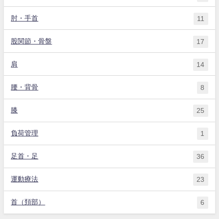
肘・手首
11
股関節・骨盤
17
肩
14
腰・背骨
8
膝
25
負荷管理
1
足首・足
36
運動療法
23
首（頚部）
6