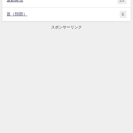
運動療法
23
首（頚部）
6
スポンサーリンク