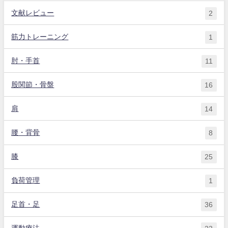
文献レビュー
2
筋力トレーニング
1
肘・手首
11
股関節・骨盤
16
肩
14
腰・背骨
8
膝
25
負荷管理
1
足首・足
36