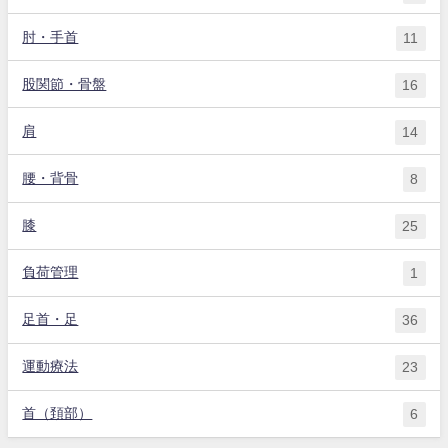
肘・手首
11
股関節・骨盤
16
肩
14
腰・背骨
8
膝
25
負荷管理
1
足首・足
36
運動療法
23
首（頚部）
6