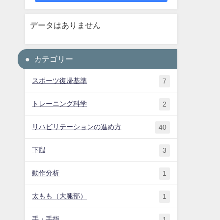
データはありません
カテゴリー
スポーツ復帰基準
7
トレーニング科学
2
リハビリテーションの進め方
40
下腿
3
動作分析
1
太もも（大腿部）
1
手・手指
1