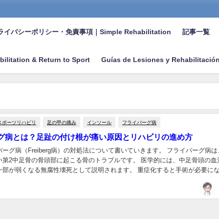
イバシーポリシー・免責事項｜Simple Rehabilitation
記事一覧
bilitation & Return to Sport
Guías de Lesiones y Rehabilitació
スポーツリハビリ
足の甲の痛み
インソール
フライバーグ病
グ病とは？足趾の付け根が痛い原因とリハビリの進め方
ーグ病（Freiberg病）の対処法について書いていきます。 フライバーグ病は
い第2中足骨の骨頭部に起こる骨のトラブルです。 医学的には、中足骨頭の血
一部が弱くなる無腐性壊死として説明されます。 重症化すると手術が必要に
足の甲や足趾の付け根の痛みが続...