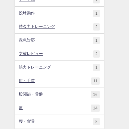
投球動作
1
持久力トレーニング
2
救急対応
1
文献レビュー
2
筋力トレーニング
1
肘・手首
11
股関節・骨盤
16
肩
14
腰・背骨
8