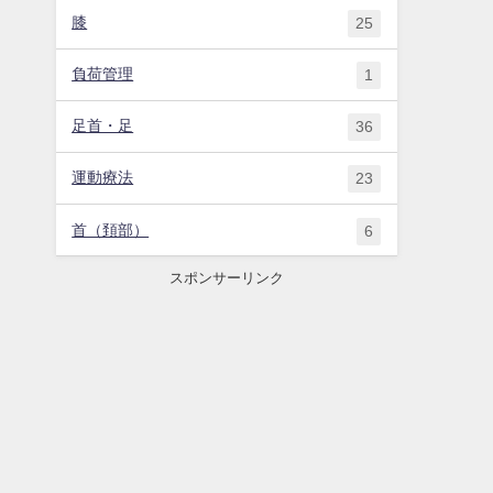
膝
25
負荷管理
1
足首・足
36
運動療法
23
首（頚部）
6
スポンサーリンク