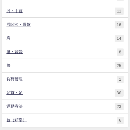
肘・手首
11
股関節・骨盤
16
肩
14
腰・背骨
8
膝
25
負荷管理
1
足首・足
36
運動療法
23
首（頚部）
6