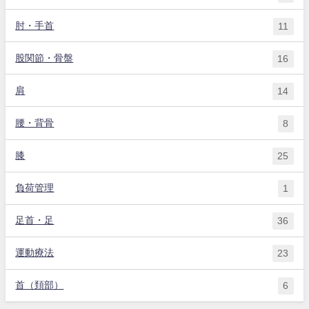
肘・手首
11
股関節・骨盤
16
肩
14
腰・背骨
8
膝
25
負荷管理
1
足首・足
36
運動療法
23
首（頚部）
6