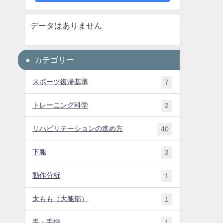
データはありません
カテゴリー
スポーツ復帰基準
7
トレーニング科学
2
リハビリテーションの進め方
40
下腿
3
動作分析
1
太もも（大腿部）
1
手・手指
1