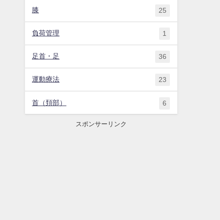
膝
25
負荷管理
1
足首・足
36
運動療法
23
首（頚部）
6
スポンサーリンク