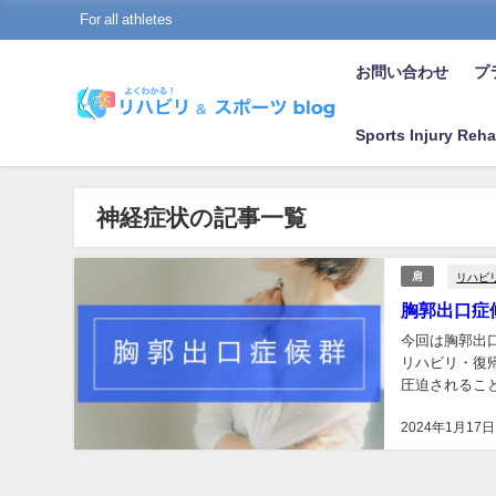
For all athletes
お問い合わせ
プラ
Sports Injury Reha
神経症状の記事一覧
リハビ
肩
胸郭出口症
今回は胸郭出口症
リハビリ・復
圧迫されるこ
症では姿勢の見
2024年1月17日