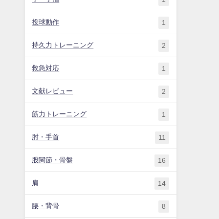
投球動作
1
持久力トレーニング
2
救急対応
1
文献レビュー
2
筋力トレーニング
1
肘・手首
11
股関節・骨盤
16
肩
14
腰・背骨
8