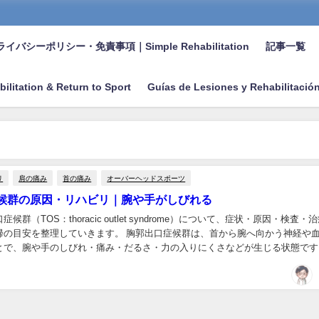
イバシーポリシー・免責事項｜Simple Rehabilitation
記事一覧
bilitation & Return to Sport
Guías de Lesiones y Rehabilitació
リ
肩の痛み
首の痛み
オーバーヘッドスポーツ
候群の原因・リハビリ｜腕や手がしびれる
候群（TOS：thoracic outlet syndrome）について、症状・原因・検査・
帰の目安を整理していきます。 胸郭出口症候群は、首から腕へ向かう神経や
とで、腕や手のしびれ・痛み・だるさ・力の入りにくさなどが生じる状態です
直しやストレッチ...