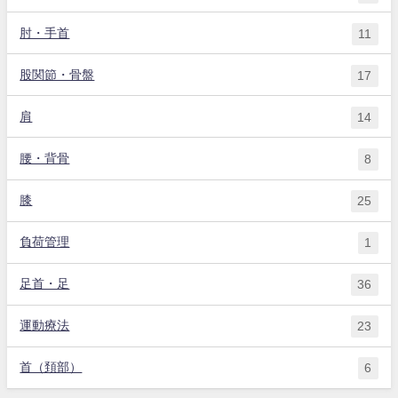
肘・手首
11
股関節・骨盤
17
肩
14
腰・背骨
8
膝
25
負荷管理
1
足首・足
36
運動療法
23
首（頚部）
6