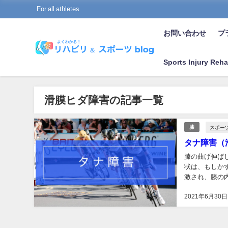
For all athletes
お問い合わせ
プラ
Sports Injury Reha
滑膜ヒダ障害の記事一覧
スポー
膝
タナ障害（
膝の曲げ伸ば
状は、もしか
激され、膝の
伸ばしをくり返
2021年6月30日