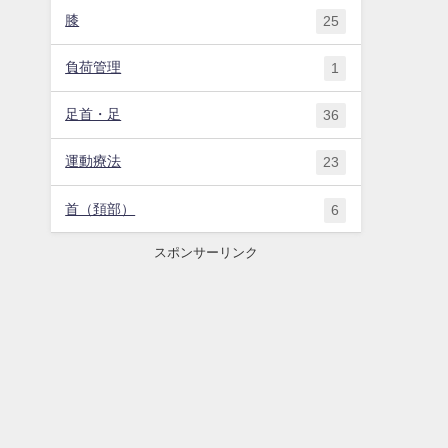
膝
25
負荷管理
1
足首・足
36
運動療法
23
首（頚部）
6
スポンサーリンク