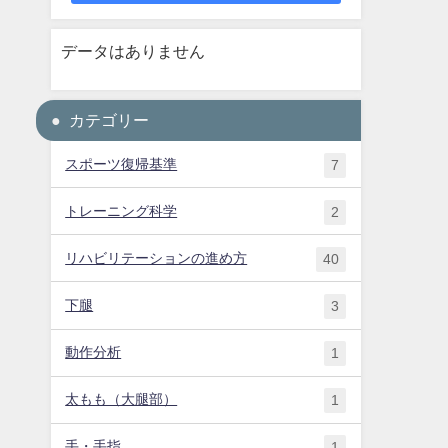
データはありません
カテゴリー
スポーツ復帰基準
7
トレーニング科学
2
リハビリテーションの進め方
40
下腿
3
動作分析
1
太もも（大腿部）
1
手・手指
1