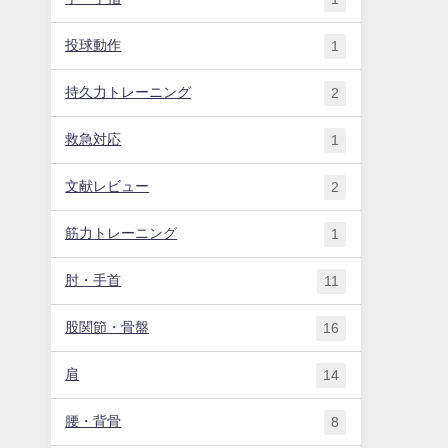
投球動作
1
持久力トレーニング
2
救急対応
1
文献レビュー
2
筋力トレーニング
1
肘・手首
11
股関節・骨盤
16
肩
14
腰・背骨
8