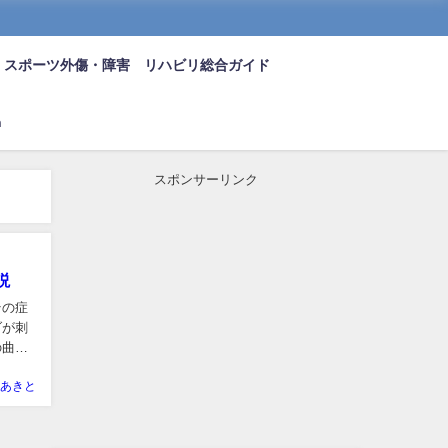
スポーツ外傷・障害 リハビリ総合ガイド
n
スポンサーリンク
説
その症
ダが刺
の曲げ
あきと