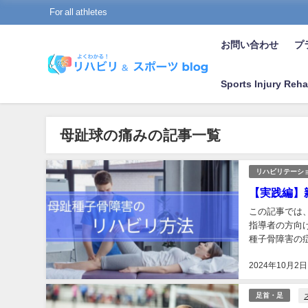
For all athletes
お問い合わせ
プラ
Sports Injury Reha
母趾球の痛みの記事一覧
リハビリテーシ
【実践編】
この記事では
指導者の方向
種子骨障害の
ご確認ください
2024年10月2日
足首・足