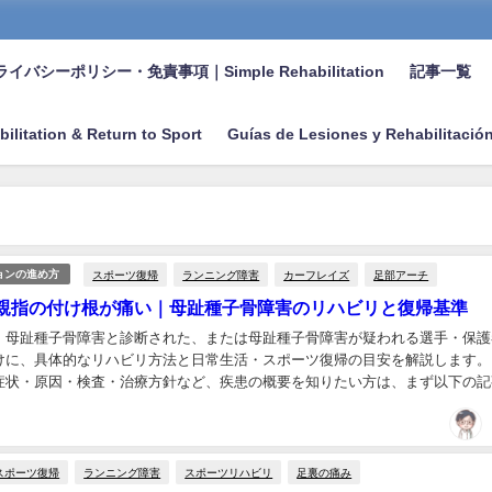
イバシーポリシー・免責事項｜Simple Rehabilitation
記事一覧
bilitation & Return to Sport
Guías de Lesiones y Rehabilitació
スポーツ復帰
ランニング障害
カーフレイズ
足部アーチ
ョンの進め方
親指の付け根が痛い｜母趾種子骨障害のリハビリと復帰基準
、母趾種子骨障害と診断された、または母趾種子骨障害が疑われる選手・保護
けに、具体的なリハビリ方法と日常生活・スポーツ復帰の目安を解説します。
症状・原因・検査・治療方針など、疾患の概要を知りたい方は、まず以下の記
。 また、「足首・足の痛み全体」について知りた...
スポーツ復帰
ランニング障害
スポーツリハビリ
足裏の痛み