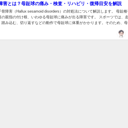
障害とは？母趾球の痛み・検査・リハビリ・復帰目安を解説
障害（Hallux sesamoid disorders）の対処法について解説します。 母趾
裏の親指の付け根、いわゆる母趾球に痛みが出る障害です。 スポーツでは、
、踏み込む、切り返すなどの動作で母趾球に体重がかかります。そのため、母
と、痛みによって母...