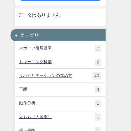
データはありません
カテゴリー
スポーツ復帰基準
7
トレーニング科学
2
リハビリテーションの進め方
40
下腿
3
動作分析
1
太もも（大腿部）
1
手・手指
1