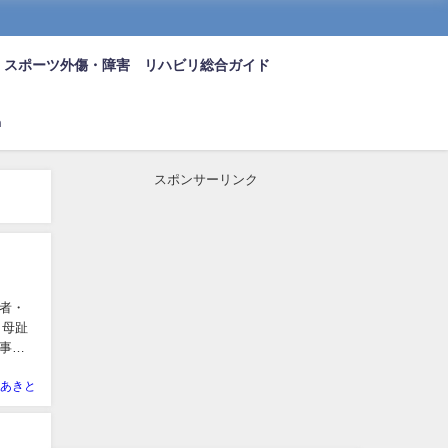
スポーツ外傷・障害 リハビリ総合ガイド
n
スポンサーリンク
者・
 母趾
事を
あきと