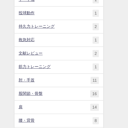
投球動作
1
持久力トレーニング
2
救急対応
1
文献レビュー
2
筋力トレーニング
1
肘・手首
11
股関節・骨盤
16
肩
14
腰・背骨
8