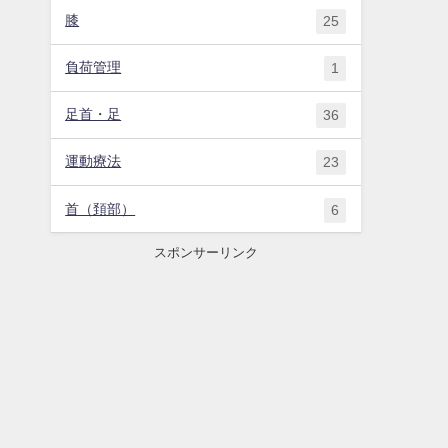
膝
25
負荷管理
1
足首・足
36
運動療法
23
首（頚部）
6
スポンサーリンク