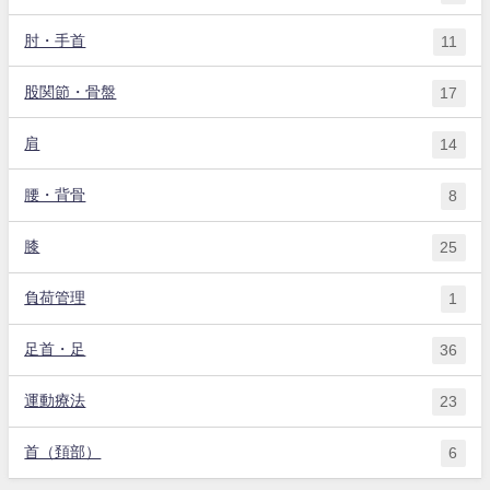
肘・手首
11
股関節・骨盤
17
肩
14
腰・背骨
8
膝
25
負荷管理
1
足首・足
36
運動療法
23
首（頚部）
6