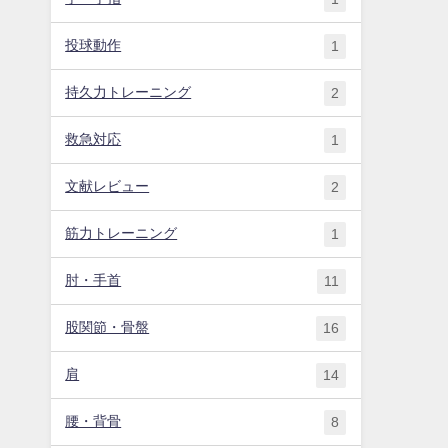
投球動作
1
持久力トレーニング
2
救急対応
1
文献レビュー
2
筋力トレーニング
1
肘・手首
11
股関節・骨盤
16
肩
14
腰・背骨
8