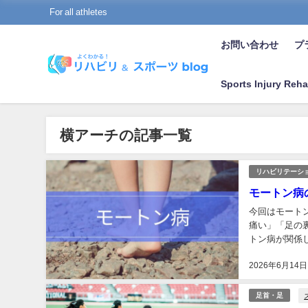
For all athletes
お問い合わせ
プラ
Sports Injury Reha
横アーチの記事一覧
リハビリテーシ
モートン病
今回はモートン病
痛い」「足の
トン病が関係
し圧迫・刺激さ
2026年6月14日
足首・足