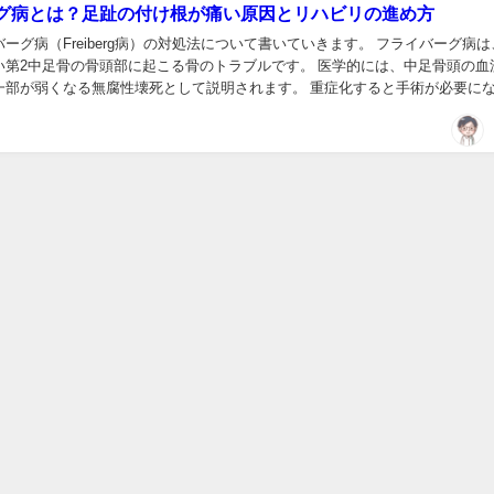
グ病とは？足趾の付け根が痛い原因とリハビリの進め方
ーグ病（Freiberg病）の対処法について書いていきます。 フライバーグ病は
い第2中足骨の骨頭部に起こる骨のトラブルです。 医学的には、中足骨頭の血
一部が弱くなる無腐性壊死として説明されます。 重症化すると手術が必要に
足の甲や足趾の付け根の痛みが続...