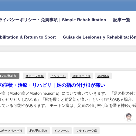
イバシーポリシー・免責事項｜Simple Rehabilitation
記事一覧
bilitation & Return to Sport
Guías de Lesiones y Rehabilitació
スポーツ復帰
インソール
足部リハビリ
足の痛み
ョンの進め方
の症状・治療・リハビリ｜足の指の付け根が痛い
（Morton病／Morton neuroma）について書いていきます。 「足の指の付
裏がピリピリしびれる」「靴を履くと前足部が痛い」という症状がある場合、
している可能性があります。 モートン病は、足趾の付け根付近を通る神経が
れることで、前足部の痛み...
スポーツリハビリ
足の甲の痛み
インソール
フライバーグ病