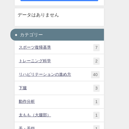
データはありません
カテゴリー
スポーツ復帰基準
7
トレーニング科学
2
リハビリテーションの進め方
40
下腿
3
動作分析
1
太もも（大腿部）
1
手・手指
1