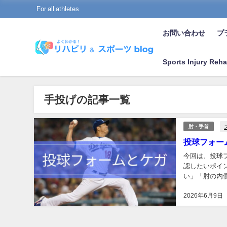
For all athletes
お問い合わせ
プラ
Sports Injury Reha
手投げの記事一覧
肘・手首
投球フォー
今回は、投球
認したいポイ
い」「肘の内
フォームだけで
2026年6月9日