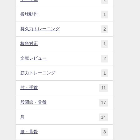
投球動作
1
持久力トレーニング
2
救急対応
1
文献レビュー
2
筋力トレーニング
1
肘・手首
11
股関節・骨盤
17
肩
14
腰・背骨
8