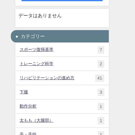
データはありません
カテゴリー
スポーツ復帰基準
7
トレーニング科学
2
リハビリテーションの進め方
41
下腿
3
動作分析
1
太もも（大腿部）
1
手・手指
1