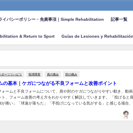
イバシーポリシー・免責事項｜Simple Rehabilitation
記事一覧
bilitation & Return to Sport
Guías de Lesiones y Rehabilitació
スポーツリハビリ
投球障害
肩の痛み
肘の痛み
ムの基本｜ケガにつながる不良フォームと改善ポイント
フォームと不良フォームについて、肩や肘のケガにつながりやすい動き、動画
ント、フォーム改善の考え方をわかりやすく解説していきます。 「投げると
側が痛い」「球速が落ちた」「手投げになっている気がする」と感じる場合、
なく、体幹・股関節・肩甲骨・投球量などを含めて...