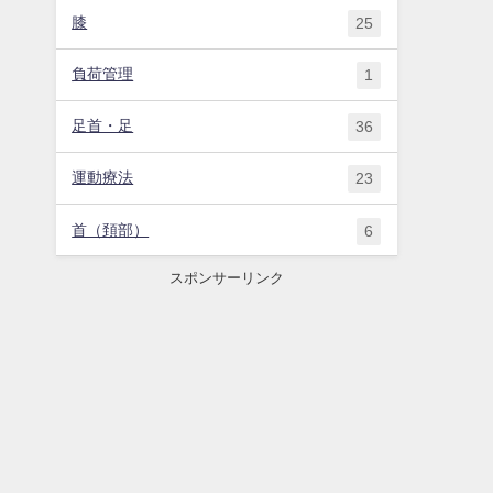
膝
25
負荷管理
1
足首・足
36
運動療法
23
首（頚部）
6
スポンサーリンク