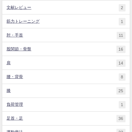
文献レビュー
2
筋力トレーニング
1
肘・手首
11
股関節・骨盤
16
肩
14
腰・背骨
8
膝
25
負荷管理
1
足首・足
36