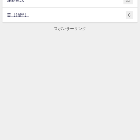
運動療法
23
首（頚部）
6
スポンサーリンク