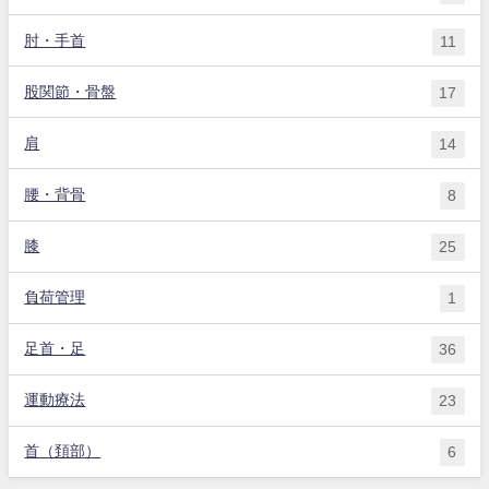
肘・手首
11
股関節・骨盤
17
肩
14
腰・背骨
8
膝
25
負荷管理
1
足首・足
36
運動療法
23
首（頚部）
6