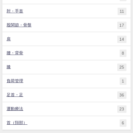
肘・手首
11
股関節・骨盤
17
肩
14
腰・背骨
8
膝
25
負荷管理
1
足首・足
36
運動療法
23
首（頚部）
6