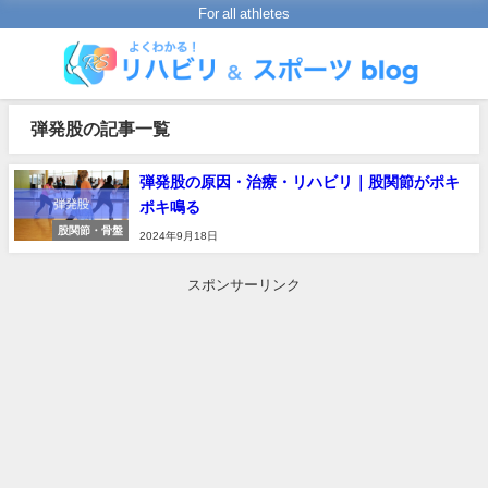
For all athletes
弾発股の記事一覧
弾発股の原因・治療・リハビリ｜股関節がポキ
ポキ鳴る
股関節・骨盤
2024年9月18日
スポンサーリンク