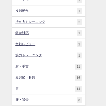
投球動作
1
持久力トレーニング
2
救急対応
1
文献レビュー
2
筋力トレーニング
1
肘・手首
11
股関節・骨盤
16
肩
14
腰・背骨
8