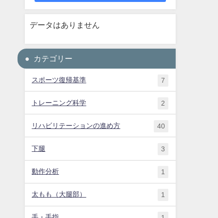
データはありません
カテゴリー
スポーツ復帰基準
7
トレーニング科学
2
リハビリテーションの進め方
40
下腿
3
動作分析
1
太もも（大腿部）
1
手・手指
1