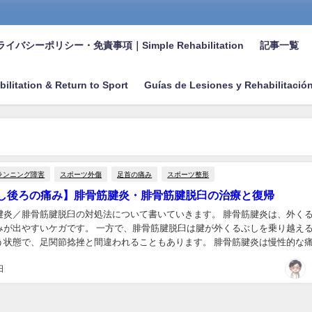
イバシーポリシー・免責事項｜Simple Rehabilitation
記事一覧
bilitation & Return to Sport
Guías de Lesiones y Rehabilitació
ランニング障害
スポーツ外傷
足首の痛み
スポーツ整形
し後ろの痛み】腓骨筋腱炎・腓骨筋腱脱臼の治療と復帰
腱炎／腓骨筋腱脱臼の対処法について書いていきます。 腓骨筋腱炎は、外く
みが出やすいケガです。 一方で、腓骨筋腱脱臼は腱が外くるぶしを乗り越え
う状態で、足関節捻挫と間違われることもあります。 腓骨筋腱炎は慢性的な
骨筋腱脱臼は手術療法が検討されることもある...
日