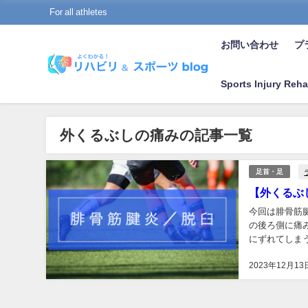
For all athletes
お問い合わせ
プラ
Sports Injury Reha
外くるぶしの痛みの記事一覧
足首・足
【外くるぶ
今回は腓骨筋
の後ろ側に痛
にずれてしま
残りやすく、腓
2023年12月13