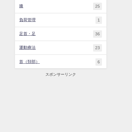
膝
25
負荷管理
1
足首・足
36
運動療法
23
首（頚部）
6
スポンサーリンク