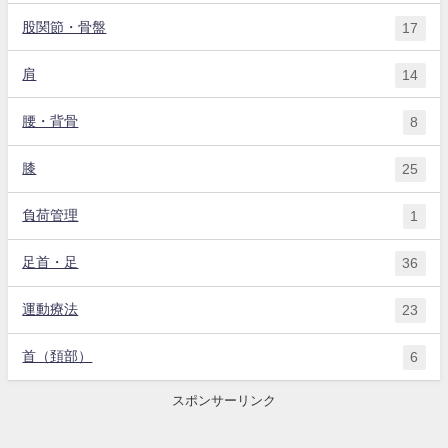
股関節・骨盤
17
肩
14
腰・背骨
8
膝
25
負荷管理
1
足首・足
36
運動療法
23
首（頚部）
6
スポンサーリンク