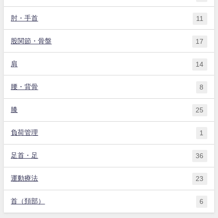
肘・手首
11
股関節・骨盤
17
肩
14
腰・背骨
8
膝
25
負荷管理
1
足首・足
36
運動療法
23
首（頚部）
6