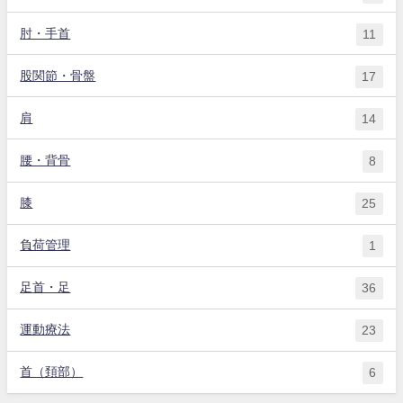
肘・手首
11
股関節・骨盤
17
肩
14
腰・背骨
8
膝
25
負荷管理
1
足首・足
36
運動療法
23
首（頚部）
6