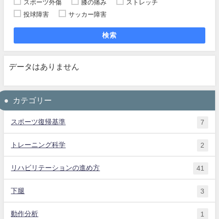
スポーツ外傷
膝の痛み
ストレッチ
投球障害
サッカー障害
検索
データはありません
カテゴリー
スポーツ復帰基準
7
トレーニング科学
2
リハビリテーションの進め方
41
下腿
3
動作分析
1