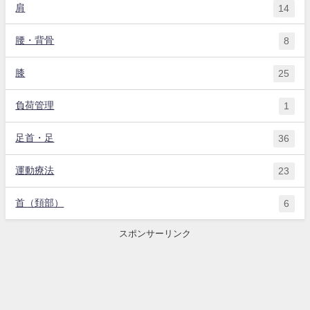
肩
14
腰・背骨
8
膝
25
負荷管理
1
足首・足
36
運動療法
23
首（頚部）
6
スポンサーリンク