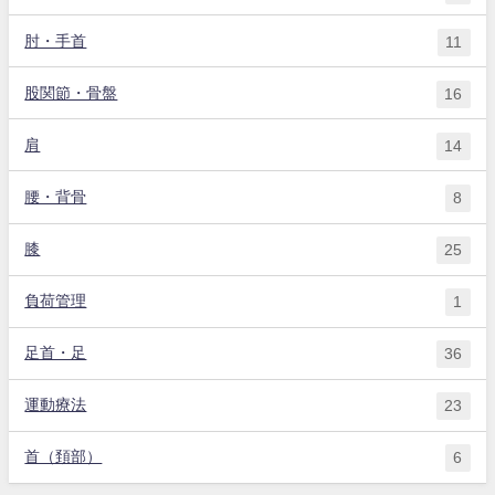
肘・手首
11
股関節・骨盤
16
肩
14
腰・背骨
8
膝
25
負荷管理
1
足首・足
36
運動療法
23
首（頚部）
6