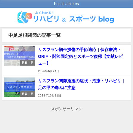
For all athletes
中足足根関節の記事一覧
リスフラン靭帯損傷の手術適応｜保存療法・
ORIF・関節固定術とスポーツ復帰【文献レビ
ュー】
足首・足
2026年6月24日
リスフラン関節捻挫の症状・治療・リハビリ｜
足の甲の痛みに注意
足首・足
2023年10月11日
スポンサーリンク