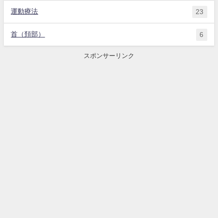
運動療法
23
首（頚部）
6
スポンサーリンク