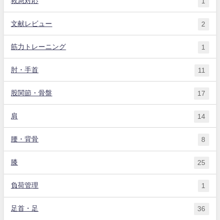
救急対応
1
文献レビュー
2
筋力トレーニング
1
肘・手首
11
股関節・骨盤
17
肩
14
腰・背骨
8
膝
25
負荷管理
1
足首・足
36