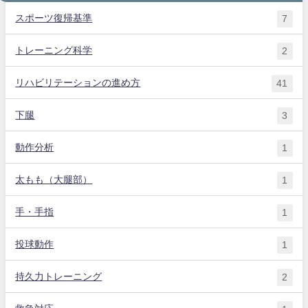
スポーツ復帰基準
7
トレーニング科学
2
リハビリテーションの進め方
41
下腿
3
動作分析
1
太もも（大腿部）
1
手・手指
1
投球動作
1
持久力トレーニング
2