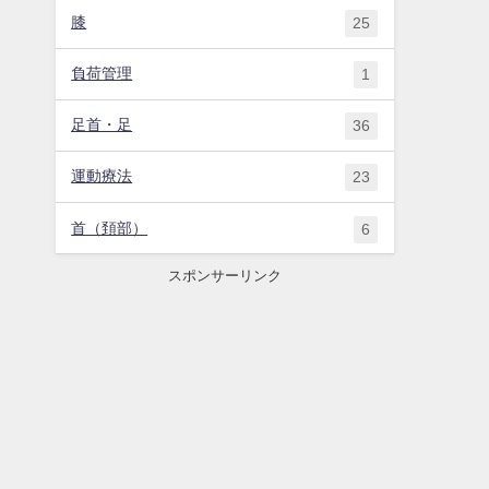
膝
25
負荷管理
1
足首・足
36
運動療法
23
首（頚部）
6
スポンサーリンク