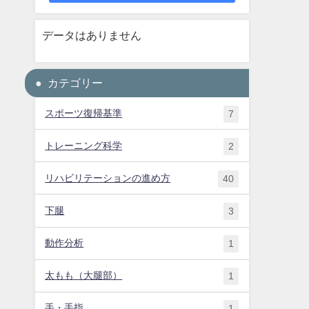
データはありません
カテゴリー
スポーツ復帰基準
7
トレーニング科学
2
リハビリテーションの進め方
40
下腿
3
動作分析
1
太もも（大腿部）
1
手・手指
1