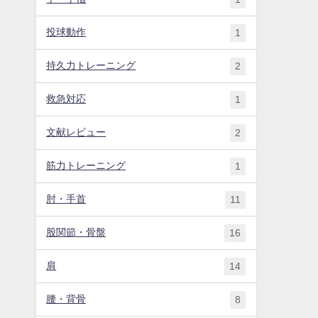
投球動作
1
持久力トレーニング
2
救急対応
1
文献レビュー
2
筋力トレーニング
1
肘・手首
11
股関節・骨盤
16
肩
14
腰・背骨
8