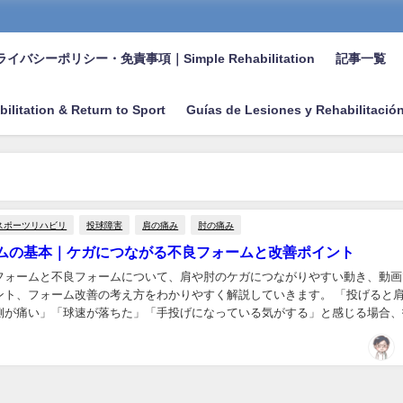
イバシーポリシー・免責事項｜Simple Rehabilitation
記事一覧
bilitation & Return to Sport
Guías de Lesiones y Rehabilitació
スポーツリハビリ
投球障害
肩の痛み
肘の痛み
ムの基本｜ケガにつながる不良フォームと改善ポイント
フォームと不良フォームについて、肩や肘のケガにつながりやすい動き、動画
ント、フォーム改善の考え方をわかりやすく解説していきます。 「投げると
側が痛い」「球速が落ちた」「手投げになっている気がする」と感じる場合、
なく、体幹・股関節・肩甲骨・投球量などを含めて...