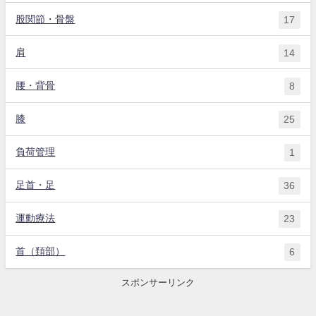
股関節・骨盤
17
肩
14
腰・背骨
8
膝
25
負荷管理
1
足首・足
36
運動療法
23
首（頚部）
6
スポンサーリンク