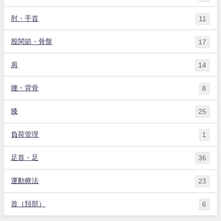
肘・手首
11
股関節・骨盤
17
肩
14
腰・背骨
8
膝
25
負荷管理
1
足首・足
36
運動療法
23
首（頚部）
6