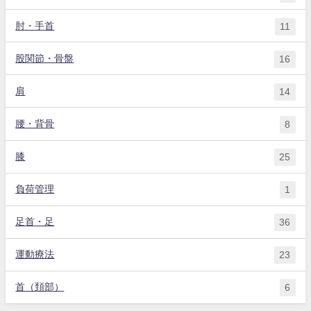
肘・手首
11
股関節・骨盤
16
肩
14
腰・背骨
8
膝
25
負荷管理
1
足首・足
36
運動療法
23
首（頚部）
6