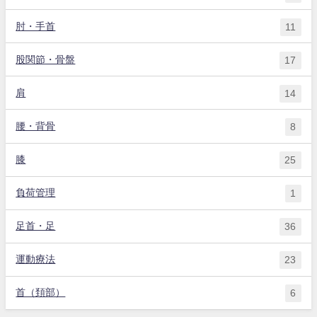
肘・手首
11
股関節・骨盤
17
肩
14
腰・背骨
8
膝
25
負荷管理
1
足首・足
36
運動療法
23
首（頚部）
6