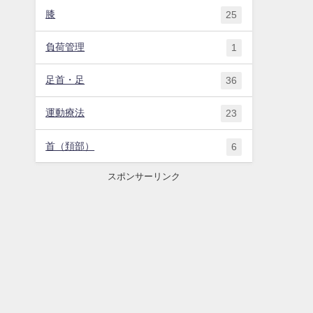
膝
25
負荷管理
1
足首・足
36
運動療法
23
首（頚部）
6
スポンサーリンク