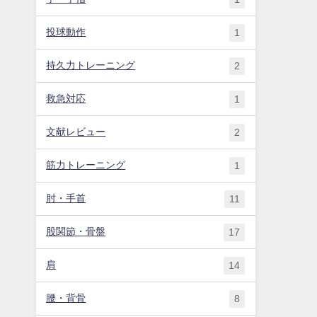
投球動作
1
持久力トレーニング
2
救急対応
1
文献レビュー
2
筋力トレーニング
1
肘・手首
11
股関節・骨盤
17
肩
14
腰・背骨
8