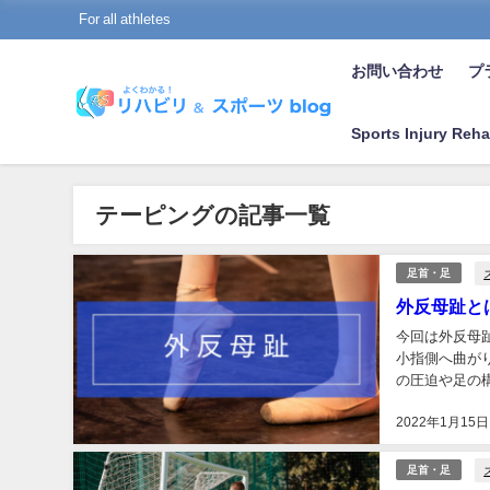
For all athletes
お問い合わせ
プラ
Sports Injury Reha
テーピングの記事一覧
足首・足
外反母趾と
今回は外反母趾（
小指側へ曲が
の圧迫や足の
活での歩行時の
2022年1月15日
足首・足