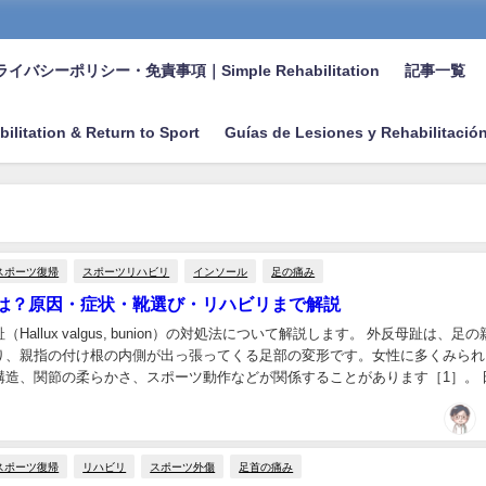
イバシーポリシー・免責事項｜Simple Rehabilitation
記事一覧
bilitation & Return to Sport
Guías de Lesiones y Rehabilitació
スポーツ復帰
スポーツリハビリ
インソール
足の痛み
は？原因・症状・靴選び・リハビリまで解説
Hallux valgus, bunion）の対処法について解説します。 外反母趾は、足
り、親指の付け根の内側が出っ張ってくる足部の変形です。女性に多くみられ
構造、関節の柔らかさ、スポーツ動作などが関係することがあります［1］。 
痛みだけでなく、バ...
スポーツ復帰
リハビリ
スポーツ外傷
足首の痛み