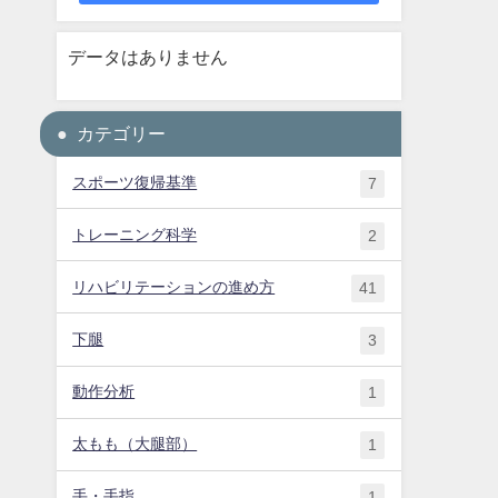
データはありません
カテゴリー
スポーツ復帰基準
7
トレーニング科学
2
リハビリテーションの進め方
41
下腿
3
動作分析
1
太もも（大腿部）
1
手・手指
1