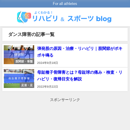
For all athletes
ダンス障害の記事一覧
弾発股の原因・治療・リハビリ｜股関節がポキ
ポキ鳴る
股関節・骨盤
2024年9月18日
母趾種子骨障害とは？母趾球の痛み・検査・リ
ハビリ・復帰目安を解説
足首・足
2022年9月22日
スポンサーリンク