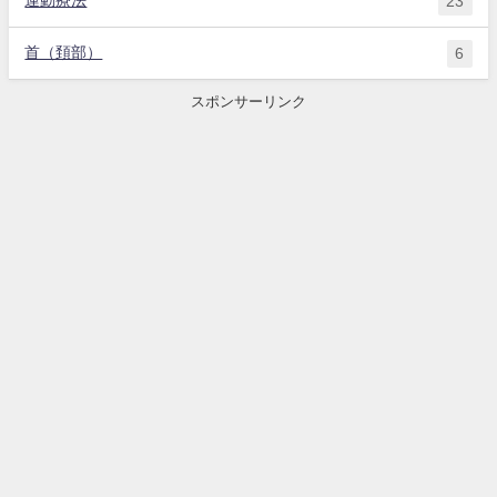
運動療法
23
首（頚部）
6
スポンサーリンク