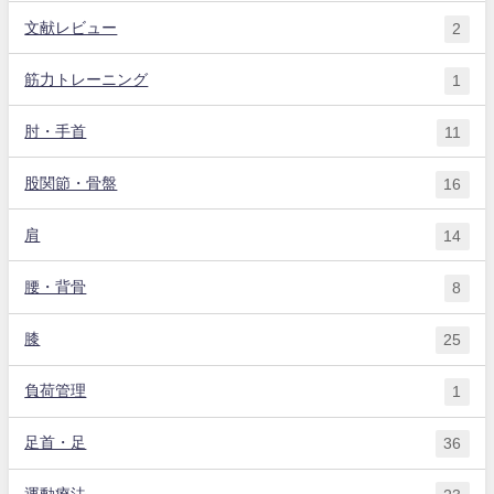
文献レビュー
2
筋力トレーニング
1
肘・手首
11
股関節・骨盤
16
肩
14
腰・背骨
8
膝
25
負荷管理
1
足首・足
36