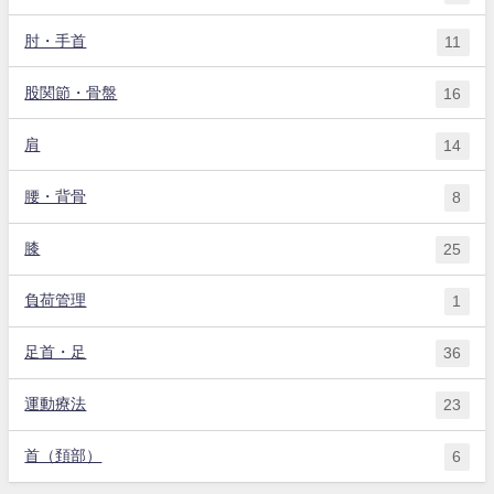
肘・手首
11
股関節・骨盤
16
肩
14
腰・背骨
8
膝
25
負荷管理
1
足首・足
36
運動療法
23
首（頚部）
6