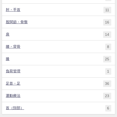
肘・手首
11
股関節・骨盤
16
肩
14
腰・背骨
8
膝
25
負荷管理
1
足首・足
36
運動療法
23
首（頚部）
6