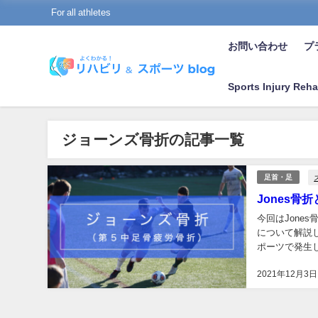
For all athletes
お問い合わせ
プラ
Sports Injury Reha
ジョーンズ骨折の記事一覧
足首・足
Jones
今回はJone
について解説し
ポーツで発生
りにくい骨折の
2021年12月3日