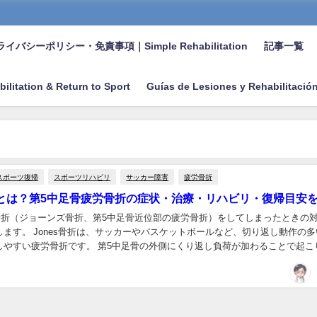
イバシーポリシー・免責事項｜Simple Rehabilitation
記事一覧
bilitation & Return to Sport
Guías de Lesiones y Rehabilitació
スポーツ復帰
スポーツリハビリ
サッカー障害
疲労骨折
骨折とは？第5中足骨疲労骨折の症状・治療・リハビリ・復帰目安
s骨折（ジョーンズ骨折、第5中足骨近位部の疲労骨折）をしてしまったときの
ます。 Jones骨折は、サッカーやバスケットボールなど、切り返し動作の多
しやすい疲労骨折です。 第5中足骨の外側にくり返し負荷が加わることで起こ
ひとつとして知られています。 プ...