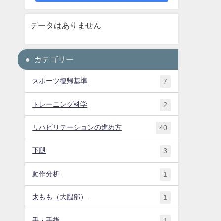
データはありません
カテゴリー
スポーツ復帰基準
7
トレーニング科学
2
リハビリテーションの進め方
40
下腿
3
動作分析
1
太もも（大腿部）
1
手・手指
1