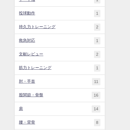
投球動作
1
持久力トレーニング
2
救急対応
1
文献レビュー
2
筋力トレーニング
1
肘・手首
11
股関節・骨盤
16
肩
14
腰・背骨
8