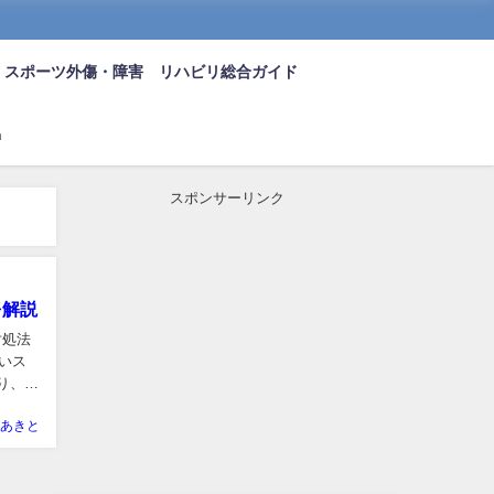
スポーツ外傷・障害 リハビリ総合ガイド
n
スポンサーリンク
を解説
対処法
いス
り、治
あきと