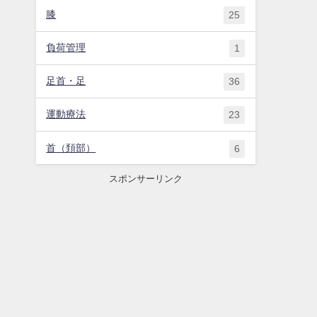
膝
25
負荷管理
1
足首・足
36
運動療法
23
首（頚部）
6
スポンサーリンク