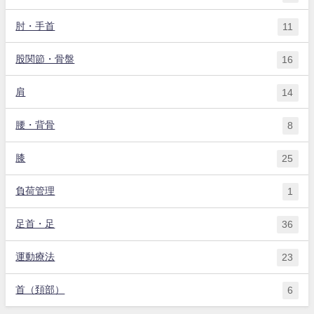
肘・手首
11
股関節・骨盤
16
肩
14
腰・背骨
8
膝
25
負荷管理
1
足首・足
36
運動療法
23
首（頚部）
6