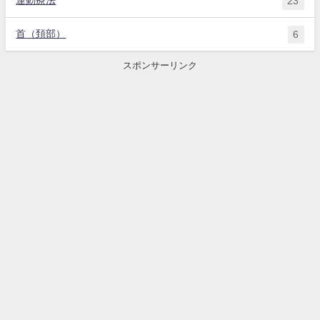
運動療法
23
首（頚部）
6
スポンサーリンク