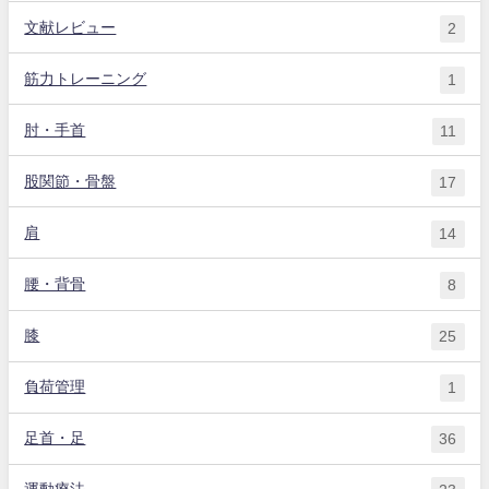
文献レビュー
2
筋力トレーニング
1
肘・手首
11
股関節・骨盤
17
肩
14
腰・背骨
8
膝
25
負荷管理
1
足首・足
36