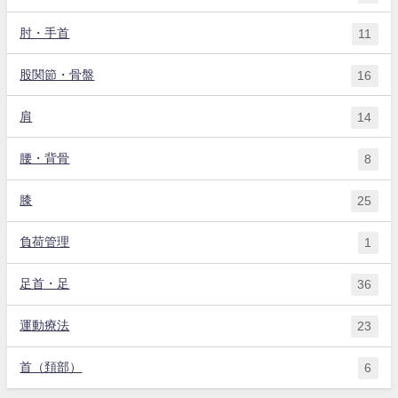
肘・手首
11
股関節・骨盤
16
肩
14
腰・背骨
8
膝
25
負荷管理
1
足首・足
36
運動療法
23
首（頚部）
6