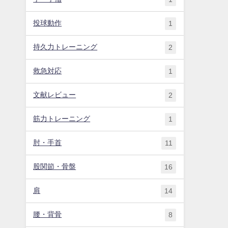
投球動作
1
持久力トレーニング
2
救急対応
1
文献レビュー
2
筋力トレーニング
1
肘・手首
11
股関節・骨盤
16
肩
14
腰・背骨
8