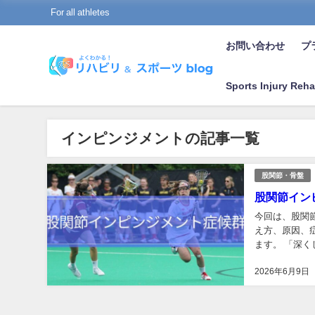
For all athletes
お問い合わせ
プラ
Sports Injury Reha
インピンジメントの記事一覧
股関節・骨盤
股関節イン
今回は、股関
え方、原因、
ます。 「深
ると引っかかる
2026年6月9日