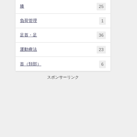
膝
25
負荷管理
1
足首・足
36
運動療法
23
首（頚部）
6
スポンサーリンク