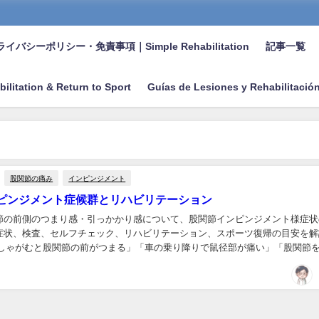
イバシーポリシー・免責事項｜Simple Rehabilitation
記事一覧
bilitation & Return to Sport
Guías de Lesiones y Rehabilitació
股関節の痛み
インピンジメント
ピンジメント症候群とリハビリテーション
節の前側のつまり感・引っかかり感について、股関節インピンジメント様症状
症状、検査、セルフチェック、リハビリテーション、スポーツ復帰の目安を解
くしゃがむと股関節の前がつまる」「車の乗り降りで鼠径部が痛い」「股関節
」などの症状は、股関節まわりの機能や軟部組織、...