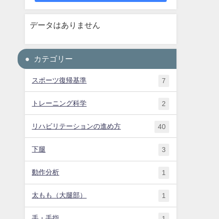
データはありません
カテゴリー
スポーツ復帰基準
7
トレーニング科学
2
リハビリテーションの進め方
40
下腿
3
動作分析
1
太もも（大腿部）
1
手・手指
1