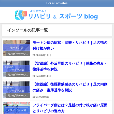
For all athletes
インソールの記事一覧
モートン病の症状・治療・リハビリ｜足の指の
付け根が痛い
リハビリテーショ
2026年6月14日
ンの進め方
【実践編】外反母趾のリハビリ｜親指の痛み・
復帰基準を解説
リハビリテーショ
2024年8月14日
ンの進め方
【実践編】後脛骨筋腱炎のリハビリ｜足の内側
の痛み・復帰基準を解説
リハビリテーショ
2024年3月6日
ンの進め方
フライバーグ病とは？足趾の付け根が痛い原因
とリハビリの進め方