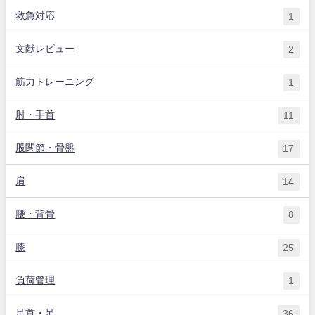
救急対応
1
文献レビュー
2
筋力トレーニング
1
肘・手首
11
股関節・骨盤
17
肩
14
腰・背骨
8
膝
25
負荷管理
1
足首・足
36