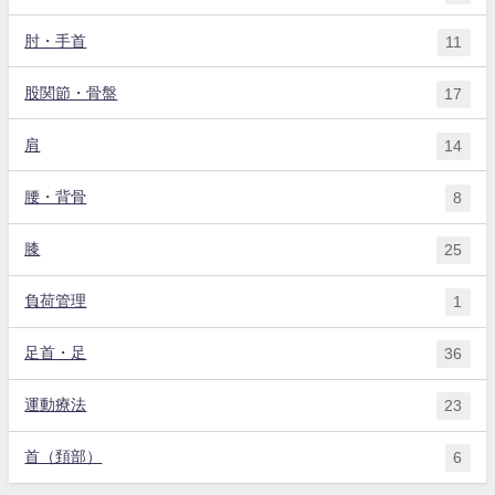
肘・手首
11
股関節・骨盤
17
肩
14
腰・背骨
8
膝
25
負荷管理
1
足首・足
36
運動療法
23
首（頚部）
6