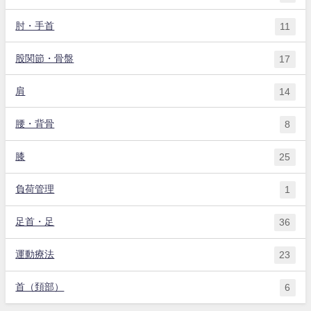
肘・手首
11
股関節・骨盤
17
肩
14
腰・背骨
8
膝
25
負荷管理
1
足首・足
36
運動療法
23
首（頚部）
6