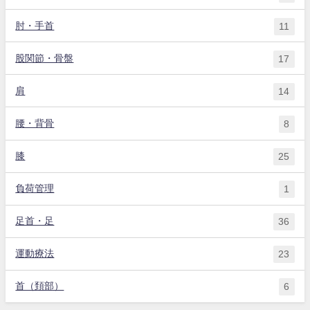
肘・手首
11
股関節・骨盤
17
肩
14
腰・背骨
8
膝
25
負荷管理
1
足首・足
36
運動療法
23
首（頚部）
6